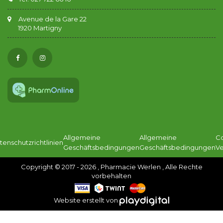
Avenue de la Gare 22
1920 Martigny
Allgemeine
Allgemeine
C
tenschutzrichtlinien
Geschäftsbedingungen
Geschäftsbedingungen
Ve
Copyright © 2017 - 2026 , Pharmacie Werlen , Alle Rechte
vorbehalten
Website erstellt von